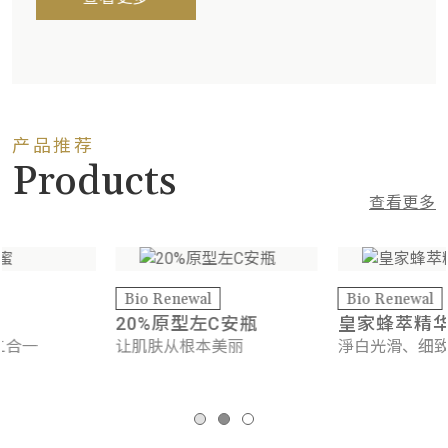
产品推荐
Products
查看更多
ewal
Bio Renewal
Bio Ren
型左C安瓶
皇家蜂萃精华油
3D蜗牛
根本美丽
淨白光滑、细致
专业护理
缓修护之